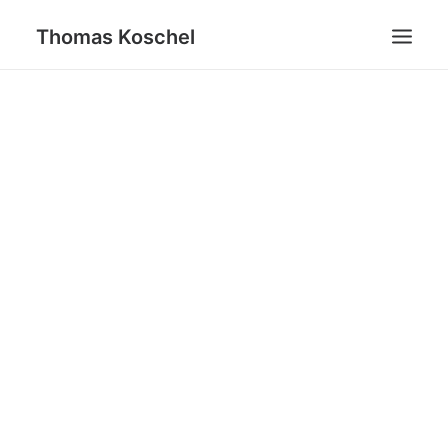
Thomas Koschel
Portfolio
über mich
Kontakt