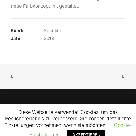
neue Farbkonzept mit gestaltet.
Kunde
Secolino
Jahr
2018
© 2026 Thomas Koschel. All rights reserved
Diese Webseite verwendet Cookies, um das
Besuchererlebnis zu verbessern. Sie können detaillierte
Einstellungen vornehmen, wenn sie möchten.
Cookie-
Einstellungen
AKZEPTIEREN